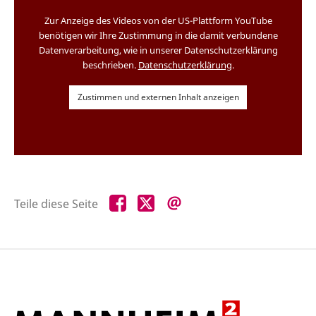
Zur Anzeige des Videos von der US-Plattform YouTube
benötigen wir Ihre Zustimmung in die damit verbundene
Datenverarbeitung, wie in unserer Datenschutzerklärung
beschrieben.
Datenschutzerklärung
.
Zustimmen und externen Inhalt anzeigen
Teile
Teile
Teile
Teile diese Seite
diese
diese
diese
Seite
Seite
Seite
auf
auf
per
Facebook
X
E-
Mail