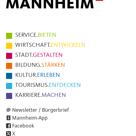
Hauptmenüpunkte
SERVICE.
BIETEN
im
WIRTSCHAFT.
ENTWICKELN
Fußbereich
STADT.
GESTALTEN
der
BILDUNG.
STÄRKEN
Seite
KULTUR.
ERLEBEN
TOURISMUS.
ENTDECKEN
KARRIERE.
MACHEN
Newsletter / Bürgerbrief
Mannheim-App
Facebook
X