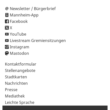
Newsletter / Bürgerbrief
Mannheim-App
Facebook
X
YouTube
Livestream Gremiensitzungen
Instagram
Mastodon
Sekundärnavigation
Kontaktformular
im
Stellenangebote
Fußbereich
Stadtkarten
Nachrichten
Presse
Mediathek
Leichte Sprache
Gebärdensprache