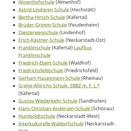
Almenhofschule
(Almenhof)
Astrid-Lindgren-Schule
(Hochstätt)
Bertha-Hirsch-Schule
(Käfertal)
Brüder-Grimm-Schule
(Feudenheim)
Diesterwegschule
(Lindenhof)
Erich-Kästner-Schule
(Neckarstadt-Ost)
Franklinschule
(Käfertal)
Laufbus
Franklinschule
Friedrich-Ebert-Schule
(Waldhof)
Friedrichsfeldschule
(Friedrichsfeld)
Gerhart-Hauptmann-Schule
(Rheinau)
Gretje-Ahlrichs-Schule, SBBZ m. F. L.
*
(Käfertal)
Gustav-Wiederkehr-Schule
(Sandhofen)
Hans-Christian-Andersen-Schule
(Schönau)
Humboldtschule
(Neckarstadt-West)
Interkulturelle Waldorfschule
(Neckarstadt-