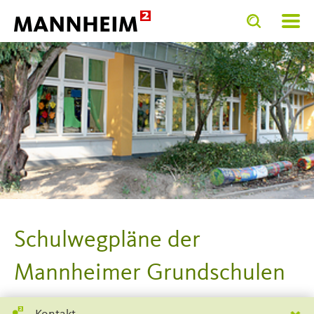
Toggle
Toggle
search
search
input
input
form
Schulwegpläne der
Mannheimer Grundschulen