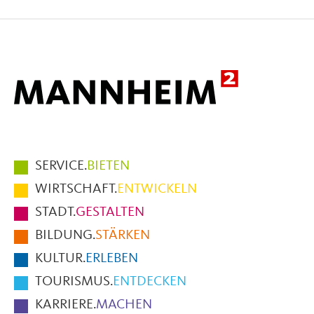
auf
auf
per
Facebook
X
E-
Mail
Hauptmenüpunkte
SERVICE.
BIETEN
im
WIRTSCHAFT.
ENTWICKELN
Fußbereich
STADT.
GESTALTEN
der
BILDUNG.
STÄRKEN
Seite
KULTUR.
ERLEBEN
TOURISMUS.
ENTDECKEN
KARRIERE.
MACHEN