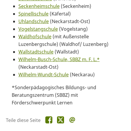
Seckenheimschule
(Seckenheim)
Spinellischule
(Käfertal)
Uhlandschule
(Neckarstadt-Ost)
Vogelstangschule
(Vogelstang)
Waldhofschule
(mit Außenstelle
Luzenbergschule) (Waldhof/ Luzenberg)
Wallstadtschule
(Wallstadt)
Wilhelm-Busch-Schule, SBBZ m. F. L.*
(Neckarstadt-Ost)
Wilhelm-Wundt-Schule
(Neckarau)
*Sonderpädagogisches Bildungs- und
Beratungszentrum (SBBZ) mit
Förderschwerpunkt Lernen
Teile
Teile
Teile
Teile diese Seite
diese
diese
diese
Seite
Seite
Seite