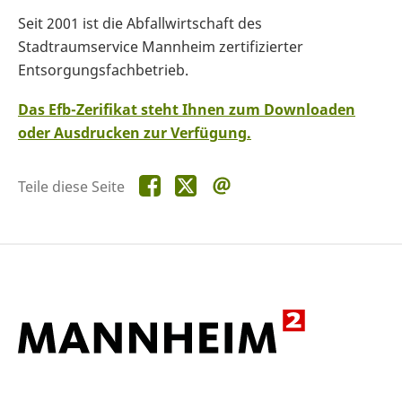
Seit 2001 ist die Abfallwirtschaft des
Stadtraumservice Mannheim zertifizierter
Entsorgungsfachbetrieb.
Das Efb-Zerifikat steht Ihnen zum Downloaden
oder Ausdrucken zur Verfügung.
Teile
Teile
Teile
Teile diese Seite
diese
diese
diese
Seite
Seite
Seite
auf
auf
per
Facebook
X
E-
Mail