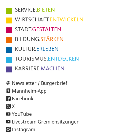
Hauptmenüpunkte
SERVICE.
BIETEN
im
WIRTSCHAFT.
ENTWICKELN
Fußbereich
STADT.
GESTALTEN
der
BILDUNG.
STÄRKEN
Seite
KULTUR.
ERLEBEN
TOURISMUS.
ENTDECKEN
KARRIERE.
MACHEN
Newsletter / Bürgerbrief
Mannheim-App
Facebook
X
YouTube
Livestream Gremiensitzungen
Instagram