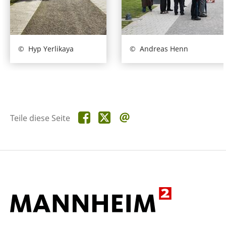
Hyp Yerlikaya
Andreas Henn
Teile
Teile
Teile
Teile diese Seite
diese
diese
diese
Seite
Seite
Seite
auf
auf
per
Facebook
X
E-
Mail