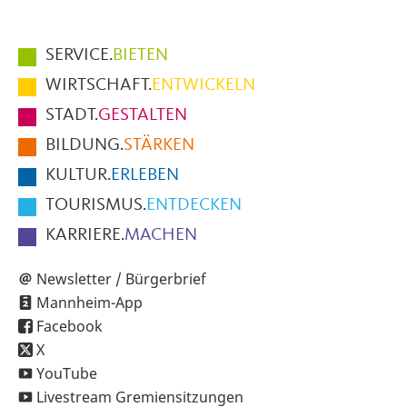
Hauptmenüpunkte
SERVICE.
BIETEN
im
WIRTSCHAFT.
ENTWICKELN
Fußbereich
STADT.
GESTALTEN
der
BILDUNG.
STÄRKEN
Seite
KULTUR.
ERLEBEN
TOURISMUS.
ENTDECKEN
KARRIERE.
MACHEN
Newsletter / Bürgerbrief
Mannheim-App
Facebook
X
YouTube
Livestream Gremiensitzungen