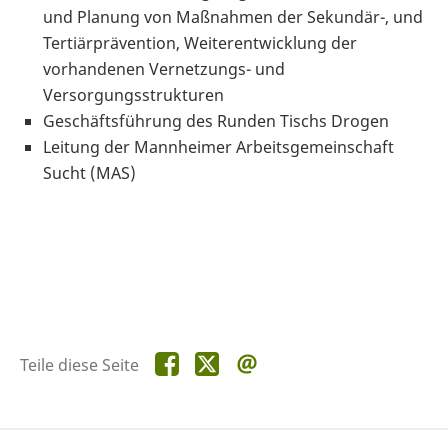
und Planung von Maßnahmen der Sekundär-, und
Tertiärprävention, Weiterentwicklung der
vorhandenen Vernetzungs- und
Versorgungsstrukturen
Geschäftsführung des Runden Tischs Drogen
Leitung der Mannheimer Arbeitsgemeinschaft
Sucht (MAS)
Teile
Teile
Teile
Teile diese Seite
diese
diese
diese
Seite
Seite
Seite
auf
auf
per
Facebook
X
E-
Mail