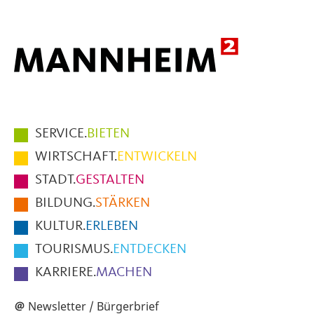
Hauptmenüpunkte
SERVICE.
BIETEN
im
WIRTSCHAFT.
ENTWICKELN
Fußbereich
STADT.
GESTALTEN
der
BILDUNG.
STÄRKEN
Seite
KULTUR.
ERLEBEN
TOURISMUS.
ENTDECKEN
KARRIERE.
MACHEN
Newsletter / Bürgerbrief