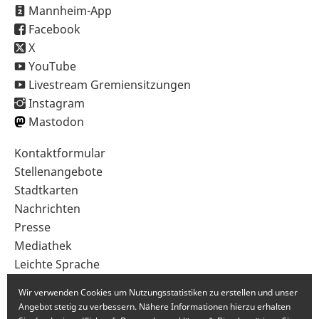
Mannheim-App
Facebook
X
YouTube
Livestream Gremiensitzungen
Instagram
Mastodon
Sekundärnavigation
Kontaktformular
im
Stellenangebote
Fußbereich
Stadtkarten
Nachrichten
Presse
Mediathek
Leichte Sprache
Gebärdensprache
Wir verwenden Cookies um Nutzungsstatistiken zu erstellen und unser
Angebot stetig zu verbessern. Nähere Informationen hierzu erhalten