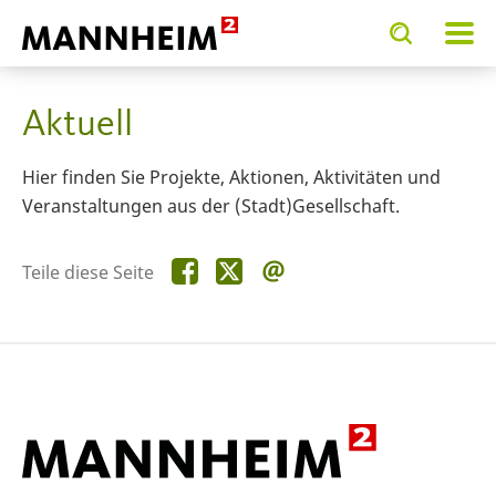
Toggle
Toggle
search
search
SERVICE.BIETEN
Frauen / Gleichstellung
Aktivitäten, Aktionen u
input
input
form
Aktuell
Hier finden Sie Projekte, Aktionen, Aktivitäten und
Veranstaltungen aus der (Stadt)Gesellschaft.
Teile
Teile
Teile
Teile diese Seite
diese
diese
diese
Seite
Seite
Seite
auf
auf
per
Facebook
X
E-
Mail