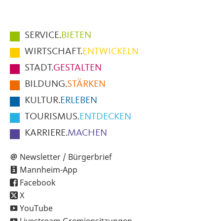
Hauptmenüpunkte
SERVICE.
BIETEN
im
WIRTSCHAFT.
ENTWICKELN
Fußbereich
STADT.
GESTALTEN
der
BILDUNG.
STÄRKEN
Seite
KULTUR.
ERLEBEN
TOURISMUS.
ENTDECKEN
KARRIERE.
MACHEN
Newsletter / Bürgerbrief
Mannheim-App
Facebook
X
YouTube