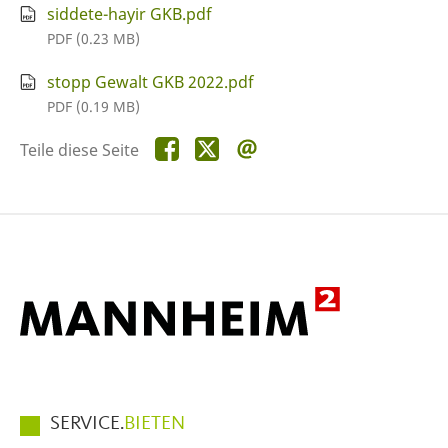
siddete-hayir GKB.pdf
PDF (0.23 MB)
stopp Gewalt GKB 2022.pdf
PDF (0.19 MB)
Teile
Teile
Teile
Teile diese Seite
diese
diese
diese
Seite
Seite
Seite
auf
auf
per
Facebook
X
E-
Mail
Hauptmenüpunkte
SERVICE.
BIETEN
im