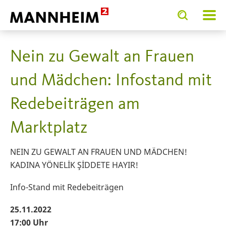
Toggle
Toggle
search
search
E.BIETEN
Frauen / Gleichstellung
25.11: Internationaler Tag gegen 
input
input
form
Nein zu Gewalt an Frauen
und Mädchen: Infostand mit
Redebeiträgen am
Marktplatz
NEIN ZU GEWALT AN FRAUEN UND MÄDCHEN!
KADINA YÖNELİK ŞİDDETE HAYIR!
Info-Stand mit Redebeiträgen
25.11.2022
17:00 Uhr