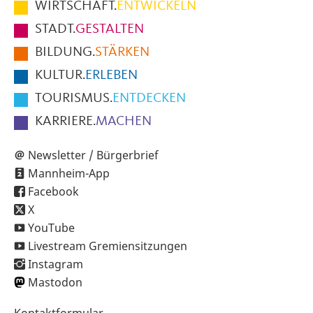
WIRTSCHAFT.
ENTWICKELN
Fußbereich
STADT.
GESTALTEN
der
BILDUNG.
STÄRKEN
Seite
KULTUR.
ERLEBEN
TOURISMUS.
ENTDECKEN
KARRIERE.
MACHEN
Newsletter / Bürgerbrief
Mannheim-App
Facebook
X
YouTube
Livestream Gremiensitzungen
Instagram
Mastodon