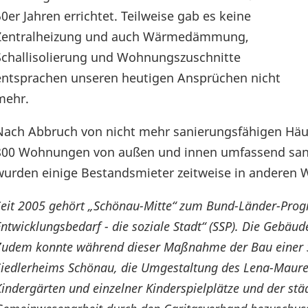
50er Jahren errichtet. Teilweise gab es keine
Zentralheizung und auch Wärmedämmung,
Schallisolierung und Wohnungszuschnitte
entsprachen unseren heutigen Ansprüchen nicht
mehr.
Nach Abbruch von nicht mehr sanierungsfähigen Häu
800 Wohnungen von außen und innen umfassend sani
wurden einige Bestandsmieter zeitweise in anderen
Seit 2005 gehört „Schönau-Mitte“ zum Bund-Länder-Prog
Entwicklungsbedarf - die soziale Stadt“ (SSP). Die Geb
Zudem konnte während dieser Maßnahme der Bau einer Ska
Siedlerheims Schönau, die Umgestaltung des Lena-Maurer
indergärten und einzelner Kinderspielplätze und der städ