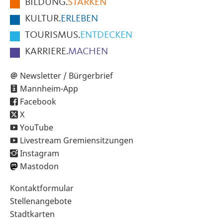
BILDUNG.
STÄRKEN
Seite
KULTUR.
ERLEBEN
TOURISMUS.
ENTDECKEN
KARRIERE.
MACHEN
Newsletter / Bürgerbrief
Mannheim-App
Facebook
X
YouTube
Livestream Gremiensitzungen
Instagram
Mastodon
Sekundärnavigation
Kontaktformular
im
Stellenangebote
Fußbereich
Stadtkarten