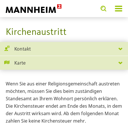
Toggle
Toggle
search
search
SERVICE.BIETEN
Bürg
input
input
form
Kirchenaustritt
Kontakt
Karte
Wenn Sie aus einer Religionsgemeinschaft austreten
möchten, müssen Sie dies beim zuständigen
Standesamt an Ihrem Wohnort persönlich erklären.
Die Kirchensteuer endet am Ende des Monats, in dem
der Austritt wirksam wird. Ab dem folgenden Monat
zahlen Sie keine Kirchensteuer mehr.