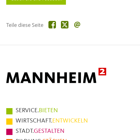
Teile
Teile
Teile
Teile diese Seite
diese
diese
diese
Seite
Seite
Seite
auf
auf
per
Facebook
X
E-
Mail
Hauptmenüpunkte
SERVICE.
BIETEN
im
WIRTSCHAFT.
ENTWICKELN
Fußbereich
STADT.
GESTALTEN
der