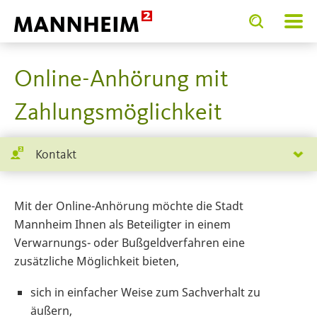
Toggle
Toggle
search
search
SERVICE.BIETEN
Bürgerdienste
Digitale An
input
input
form
Online-Anhörung mit
Zahlungsmöglichkeit
Kontakt
Mit der Online-Anhörung möchte die Stadt
Mannheim Ihnen als Beteiligter in einem
Verwarnungs- oder Bußgeldverfahren eine
zusätzliche Möglichkeit bieten,
sich in einfacher Weise zum Sachverhalt zu
äußern,