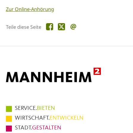
Zur Online-Anhörung
Teile
Teile
Teile
Teile diese Seite
diese
diese
diese
Seite
Seite
Seite
auf
auf
per
Facebook
X
E-
Mail
Hauptmenüpunkte
SERVICE.
BIETEN
im
WIRTSCHAFT.
ENTWICKELN
Fußbereich
STADT.
GESTALTEN
der