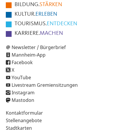
BILDUNG.
STÄRKEN
Seite
KULTUR.
ERLEBEN
TOURISMUS.
ENTDECKEN
KARRIERE.
MACHEN
Newsletter / Bürgerbrief
Mannheim-App
Facebook
X
YouTube
Livestream Gremiensitzungen
Instagram
Mastodon
Sekundärnavigation
Kontaktformular
im
Stellenangebote
Fußbereich
Stadtkarten