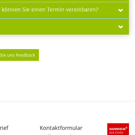
 können Sie einen Termin vereinbaren?
Sie uns Feedback
rief
Sekundärnavigation
Kontaktformular