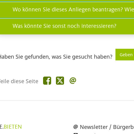
Wo können Sie dieses Anliegen beantragen? Wie
Was könnte Sie sonst noch interessieren?
Geben 
Haben Sie gefunden, was Sie gesucht haben?
Teile
Teile
Teile
eile diese Seite
diese
diese
diese
Seite
Seite
Seite
auf
auf
per
Facebook
X
E-
Mail
üpunkte
Newsletter / Bürgerb
E.
BIETEN