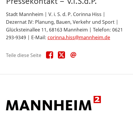
Pressekontakt – V.i.S.d.P.
Stadt Mannheim | V. i. S. d. P. Corinna Hiss |
Dezernat IV: Planung, Bauen, Verkehr und Sport |
Glücksteinallee 11, 68163 Mannheim | Telefon: 0621
293-9349 | E-Mail:
corinna.hiss@mannheim.de
Teile
Teile
Teile
Teile diese Seite
diese
diese
diese
Seite
Seite
Seite
auf
auf
per
Facebook
X
E-
Mail