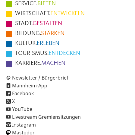
Hauptmenüpunkte
SERVICE.
BIETEN
im
WIRTSCHAFT.
ENTWICKELN
Fußbereich
STADT.
GESTALTEN
der
BILDUNG.
STÄRKEN
Seite
KULTUR.
ERLEBEN
TOURISMUS.
ENTDECKEN
KARRIERE.
MACHEN
Newsletter / Bürgerbrief
Mannheim-App
Facebook
X
YouTube
Livestream Gremiensitzungen
Instagram
Mastodon