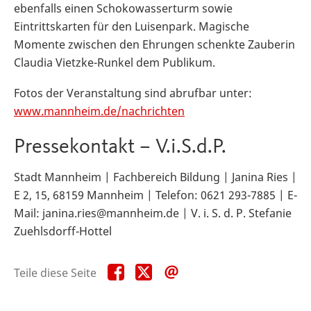
ebenfalls einen Schokowasserturm sowie
Eintrittskarten für den Luisenpark. Magische
Momente zwischen den Ehrungen schenkte Zauberin
Claudia Vietzke-Runkel dem Publikum.
Fotos der Veranstaltung sind abrufbar unter:
www.mannheim.de/nachrichten
Pressekontakt – V.i.S.d.P.
Stadt Mannheim | Fachbereich Bildung | Janina Ries |
E 2, 15, 68159 Mannheim | Telefon: 0621 293-7885 | E-
Mail: janina.ries@mannheim.de | V. i. S. d. P. Stefanie
Zuehlsdorff-Hottel
Teile
Teile
Teile
Teile diese Seite
diese
diese
diese
Seite
Seite
Seite
auf
auf
per