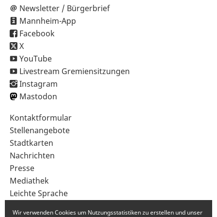
Newsletter / Bürgerbrief
Mannheim-App
Facebook
X
YouTube
Livestream Gremiensitzungen
Instagram
Mastodon
Sekundärnavigation
Kontaktformular
im
Stellenangebote
Fußbereich
Stadtkarten
Nachrichten
Presse
Mediathek
Leichte Sprache
Gebärdensprache
Wir verwenden Cookies um Nutzungsstatistiken zu erstellen und unser