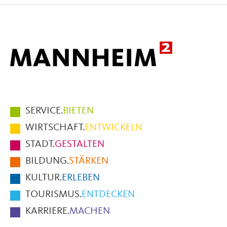
Facebook
X
E-
Mail
Hauptmenüpunkte
SERVICE.
BIETEN
im
WIRTSCHAFT.
ENTWICKELN
Fußbereich
STADT.
GESTALTEN
der
BILDUNG.
STÄRKEN
Seite
KULTUR.
ERLEBEN
TOURISMUS.
ENTDECKEN
KARRIERE.
MACHEN