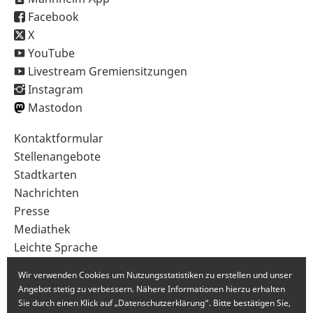
Facebook
X
YouTube
Livestream Gremiensitzungen
Instagram
Mastodon
Sekundärnavigation
Kontaktformular
im
Stellenangebote
Fußbereich
Stadtkarten
Nachrichten
Presse
Mediathek
Leichte Sprache
Gebärdensprache
Wir verwenden Cookies um Nutzungsstatistiken zu erstellen und unser
Angebot stetig zu verbessern. Nähere Informationen hierzu erhalten
Sie durch einen Klick auf „Datenschutzerklärung“. Bitte bestätigen Sie,