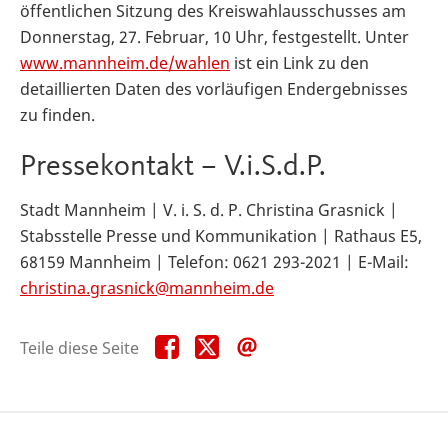
öffentlichen Sitzung des Kreiswahlausschusses am
Donnerstag, 27. Februar, 10 Uhr, festgestellt. Unter
www.mannheim.de/wahlen
ist ein Link zu den
detaillierten Daten des vorläufigen Endergebnisses
zu finden.
Pressekontakt – V.i.S.d.P.
Stadt Mannheim | V. i. S. d. P. Christina Grasnick |
Stabsstelle Presse und Kommunikation | Rathaus E5,
68159 Mannheim | Telefon: 0621 293-2021 | E-Mail:
christina.grasnick@mannheim.de
Teile
Teile
Teile
Teile diese Seite
diese
diese
diese
Seite
Seite
Seite
auf
auf
per
Facebook
X
E-
Mail