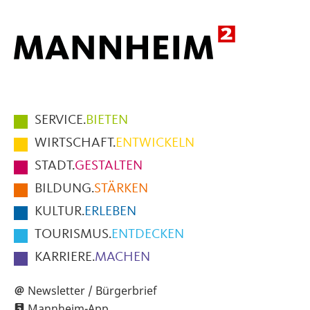
Hauptmenüpunkte
SERVICE.
BIETEN
im
WIRTSCHAFT.
ENTWICKELN
Fußbereich
STADT.
GESTALTEN
der
BILDUNG.
STÄRKEN
Seite
KULTUR.
ERLEBEN
TOURISMUS.
ENTDECKEN
KARRIERE.
MACHEN
Newsletter / Bürgerbrief
Mannheim-App