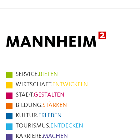
auf
auf
per
Facebook
X
E-
Mail
Hauptmenüpunkte
SERVICE.
BIETEN
im
WIRTSCHAFT.
ENTWICKELN
Fußbereich
STADT.
GESTALTEN
der
BILDUNG.
STÄRKEN
Seite
KULTUR.
ERLEBEN
TOURISMUS.
ENTDECKEN
KARRIERE.
MACHEN