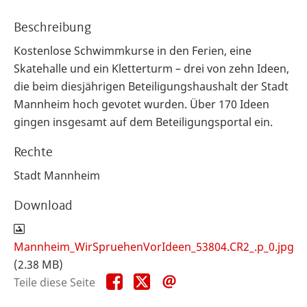
Beschreibung
Kostenlose Schwimmkurse in den Ferien, eine
Skatehalle und ein Kletterturm – drei von zehn Ideen,
die beim diesjährigen Beteiligungshaushalt der Stadt
Mannheim hoch gevotet wurden. Über 170 Ideen
gingen insgesamt auf dem Beteiligungsportal ein.
Rechte
Stadt Mannheim
Download
Mannheim_WirSpruehenVorIdeen_53804.CR2_.p_0.jpg
(2.38 MB)
Teile
Teile
Teile
Teile diese Seite
diese
diese
diese
Seite
Seite
Seite