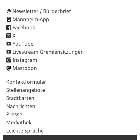
Newsletter / Bürgerbrief
Mannheim-App
Facebook
X
YouTube
Livestream Gremiensitzungen
Instagram
Mastodon
Sekundärnavigation
Kontaktformular
im
Stellenangebote
Fußbereich
Stadtkarten
Nachrichten
Presse
Mediathek
Leichte Sprache
Gebärdensprache