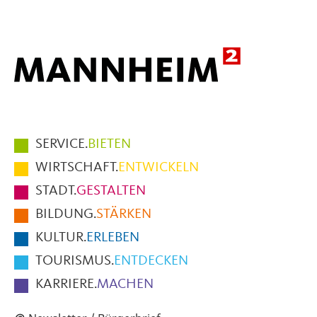
Mail
Hauptmenüpunkte
SERVICE.
BIETEN
im
WIRTSCHAFT.
ENTWICKELN
Fußbereich
STADT.
GESTALTEN
der
BILDUNG.
STÄRKEN
Seite
KULTUR.
ERLEBEN
TOURISMUS.
ENTDECKEN
KARRIERE.
MACHEN