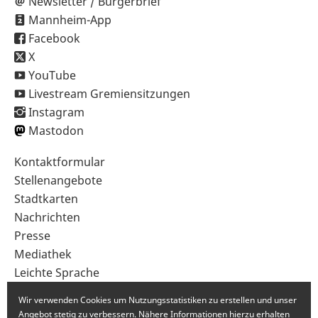
Newsletter / Bürgerbrief
Mannheim-App
Facebook
X
YouTube
Livestream Gremiensitzungen
Instagram
Mastodon
Sekundärnavigation
Kontaktformular
im
Stellenangebote
Fußbereich
Stadtkarten
Nachrichten
Presse
Mediathek
Leichte Sprache
Gebärdensprache
Wir verwenden Cookies um Nutzungsstatistiken zu erstellen und unser
Angebot stetig zu verbessern. Nähere Informationen hierzu erhalten