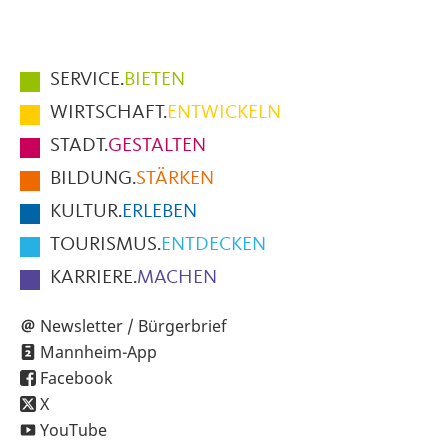
Hauptmenüpunkte
SERVICE.
BIETEN
im
WIRTSCHAFT.
ENTWICKELN
Fußbereich
STADT.
GESTALTEN
der
BILDUNG.
STÄRKEN
Seite
KULTUR.
ERLEBEN
TOURISMUS.
ENTDECKEN
KARRIERE.
MACHEN
Newsletter / Bürgerbrief
Mannheim-App
Facebook
X
YouTube