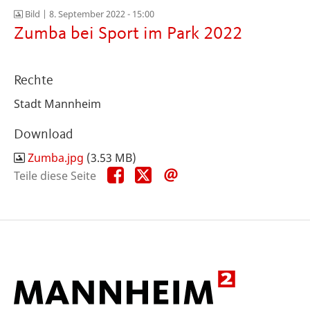
Bild |
8. September 2022 - 15:00
Zumba bei Sport im Park 2022
Rechte
Stadt Mannheim
Download
Zumba.jpg
(3.53 MB)
Teile
Teile
Teile
Teile diese Seite
diese
diese
diese
Seite
Seite
Seite
auf
auf
per
Facebook
X
E-
Mail