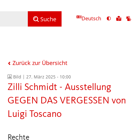
Deutsch
Ansicht
Zu
Zu
Suche
mit
den
de
hohem
Inhalte
Inh
Kontrast
in
in
umschalten
leichter
Geb
Sprach
Zurück zur Übersicht
Bild |
27. März 2025 - 10:00
Zilli Schmidt - Ausstellung
GEGEN DAS VERGESSEN von
Luigi Toscano
Rechte