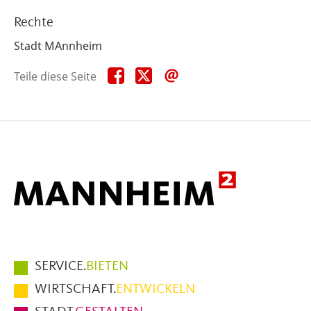
Rechte
Stadt MAnnheim
Teile
Teile
Teile
Teile diese Seite
diese
diese
diese
Seite
Seite
Seite
auf
auf
per
Facebook
X
E-
Mail
Hauptmenüpunkte
SERVICE.
BIETEN
im
WIRTSCHAFT.
ENTWICKELN
Fußbereich