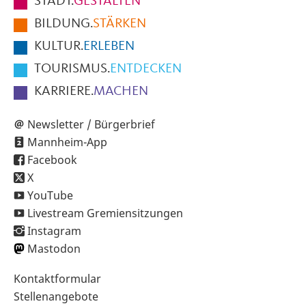
STADT.
GESTALTEN
der
BILDUNG.
STÄRKEN
Seite
KULTUR.
ERLEBEN
TOURISMUS.
ENTDECKEN
KARRIERE.
MACHEN
Newsletter / Bürgerbrief
Mannheim-App
Facebook
X
YouTube
Livestream Gremiensitzungen
Instagram
Mastodon
Sekundärnavigation
Kontaktformular
im
Stellenangebote