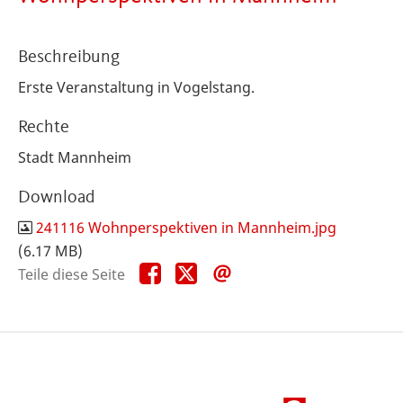
Beschreibung
Erste Veranstaltung in Vogelstang.
Rechte
Stadt Mannheim
Download
241116 Wohnperspektiven in Mannheim.jpg
(6.17 MB)
Teile
Teile
Teile
Teile diese Seite
diese
diese
diese
Seite
Seite
Seite
auf
auf
per
Facebook
X
E-
Mail