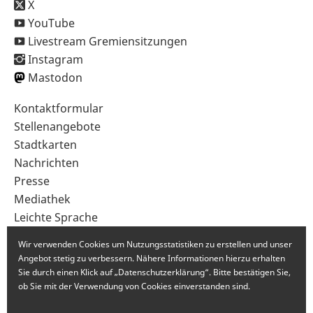
X
YouTube
Livestream Gremiensitzungen
Instagram
Mastodon
Sekundärnavigation
Kontaktformular
im
Stellenangebote
Fußbereich
Stadtkarten
Nachrichten
Presse
Mediathek
Leichte Sprache
Gebärdensprache
Wir verwenden Cookies um Nutzungsstatistiken zu erstellen und unser
Angebot stetig zu verbessern. Nähere Informationen hierzu erhalten
Sie durch einen Klick auf „Datenschutzerklärung“. Bitte bestätigen Sie,
ob Sie mit der Verwendung von Cookies einverstanden sind.