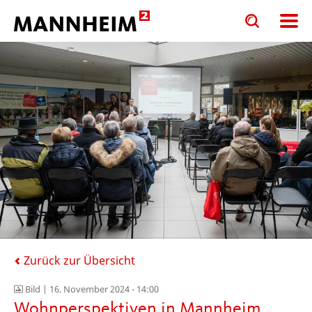
Toggle
Toggle
search
search
input
input
form
Zurück zur Übersicht
Bild |
16. November 2024 - 14:00
Wohnperspektiven in Mannheim