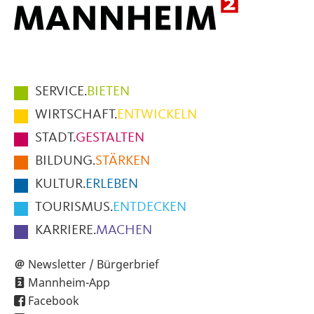
Hauptmenüpunkte
SERVICE.
BIETEN
im
WIRTSCHAFT.
ENTWICKELN
Fußbereich
STADT.
GESTALTEN
der
BILDUNG.
STÄRKEN
Seite
KULTUR.
ERLEBEN
TOURISMUS.
ENTDECKEN
KARRIERE.
MACHEN
Newsletter / Bürgerbrief
Mannheim-App
Facebook