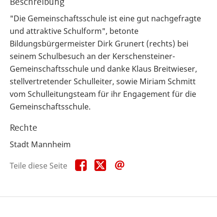
Beschreibung
"Die Gemeinschaftsschule ist eine gut nachgefragte
und attraktive Schulform", betonte
Bildungsbürgermeister Dirk Grunert (rechts) bei
seinem Schulbesuch an der Kerschensteiner-
Gemeinschaftsschule und danke Klaus Breitwieser,
stellvertretender Schulleiter, sowie Miriam Schmitt
vom Schulleitungsteam für ihr Engagement für die
Gemeinschaftsschule.
Rechte
Stadt Mannheim
Teile
Teile
Teile
Teile diese Seite
diese
diese
diese
Seite
Seite
Seite
auf
auf
per
Facebook
X
E-
Mail