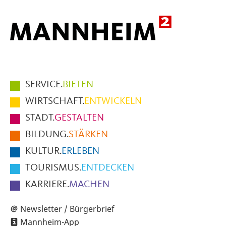
Hauptmenüpunkte
SERVICE.
BIETEN
im
WIRTSCHAFT.
ENTWICKELN
Fußbereich
STADT.
GESTALTEN
der
BILDUNG.
STÄRKEN
Seite
KULTUR.
ERLEBEN
TOURISMUS.
ENTDECKEN
KARRIERE.
MACHEN
Newsletter / Bürgerbrief
Mannheim-App