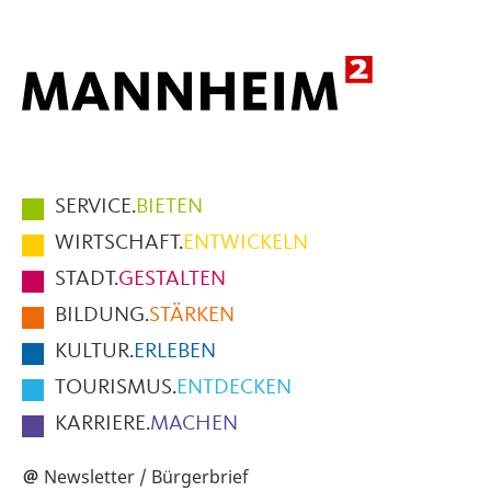
Hauptmenüpunkte
SERVICE.
BIETEN
im
WIRTSCHAFT.
ENTWICKELN
Fußbereich
STADT.
GESTALTEN
der
BILDUNG.
STÄRKEN
Seite
KULTUR.
ERLEBEN
TOURISMUS.
ENTDECKEN
KARRIERE.
MACHEN
Newsletter / Bürgerbrief