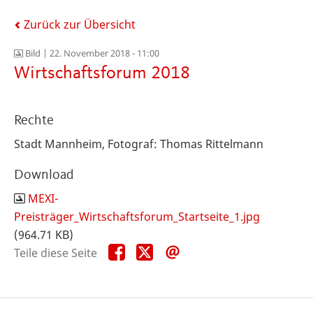
Zurück zur Übersicht
Bild |
22. November 2018 - 11:00
Wirtschaftsforum 2018
Rechte
Stadt Mannheim, Fotograf: Thomas Rittelmann
Download
MEXI-
Preisträger_Wirtschaftsforum_Startseite_1.jpg
(964.71 KB)
Teile
Teile
Teile
Teile diese Seite
diese
diese
diese
Seite
Seite
Seite
auf
auf
per
Facebook
X
E-
Mail