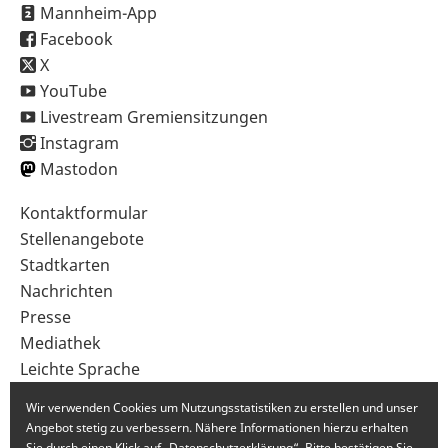
Mannheim-App
Facebook
X
YouTube
Livestream Gremiensitzungen
Instagram
Mastodon
Sekundärnavigation
Kontaktformular
im
Stellenangebote
Fußbereich
Stadtkarten
Nachrichten
Presse
Mediathek
Leichte Sprache
Gebärdensprache
Wir verwenden Cookies um Nutzungsstatistiken zu erstellen und unser
Angebot stetig zu verbessern. Nähere Informationen hierzu erhalten
Sie durch einen Klick auf „Datenschutzerklärung“. Bitte bestätigen Sie,