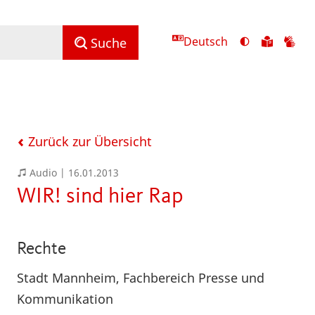
Deutsch
Ansicht
Zu
Zu
Suche
mit
den
de
hohem
Inhalte
Inh
Kontrast
in
in
umschalten
leichter
Geb
Sprach
Zurück zur Übersicht
Audio |
16.01.2013
WIR! sind hier Rap
Rechte
Stadt Mannheim, Fachbereich Presse und
Kommunikation