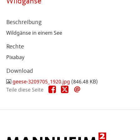
Wildgänse
Beschreibung
Wildgänse in einem See
Rechte
Pixabay
Download
geese-3209705_1920.jpg
(846.48 KB)
Teile
Teile
Teile
Teile diese Seite
diese
diese
diese
Seite
Seite
Seite
auf
auf
per
Facebook
X
E-
Mail