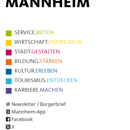
Hauptmenüpunkte
SERVICE.
BIETEN
im
WIRTSCHAFT.
ENTWICKELN
Fußbereich
STADT.
GESTALTEN
der
BILDUNG.
STÄRKEN
Seite
KULTUR.
ERLEBEN
TOURISMUS.
ENTDECKEN
KARRIERE.
MACHEN
Newsletter / Bürgerbrief
Mannheim-App
Facebook
X