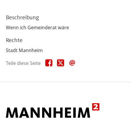
Beschreibung
Wenn ich Gemeinderat wäre
Rechte
Stadt Mannheim
Teile
Teile
Teile
Teile diese Seite
diese
diese
diese
Seite
Seite
Seite
auf
auf
per
Facebook
X
E-
Mail