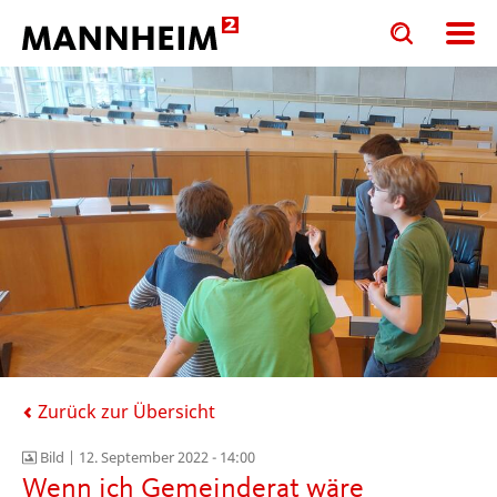
Toggle
Toggle
search
search
input
input
form
Zurück zur Übersicht
Bild |
12. September 2022 - 14:00
Wenn ich Gemeinderat wäre