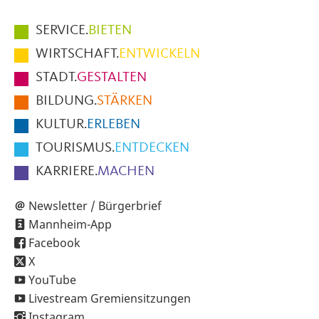
Hauptmenüpunkte
SERVICE.
BIETEN
im
WIRTSCHAFT.
ENTWICKELN
Fußbereich
STADT.
GESTALTEN
der
BILDUNG.
STÄRKEN
Seite
KULTUR.
ERLEBEN
TOURISMUS.
ENTDECKEN
KARRIERE.
MACHEN
Newsletter / Bürgerbrief
Mannheim-App
Facebook
X
YouTube
Livestream Gremiensitzungen
Instagram