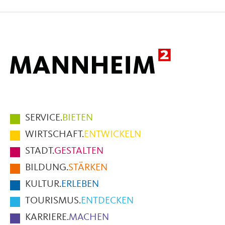
auf
auf
per
Facebook
X
E-
Mail
Hauptmenüpunkte
SERVICE.
BIETEN
im
WIRTSCHAFT.
ENTWICKELN
Fußbereich
STADT.
GESTALTEN
der
BILDUNG.
STÄRKEN
Seite
KULTUR.
ERLEBEN
TOURISMUS.
ENTDECKEN
KARRIERE.
MACHEN