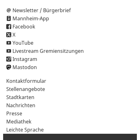
Newsletter / Bürgerbrief
Mannheim-App
Facebook
X
YouTube
Livestream Gremiensitzungen
Instagram
Mastodon
Sekundärnavigation
Kontaktformular
im
Stellenangebote
Fußbereich
Stadtkarten
Nachrichten
Presse
Mediathek
Leichte Sprache
Gebärdensprache