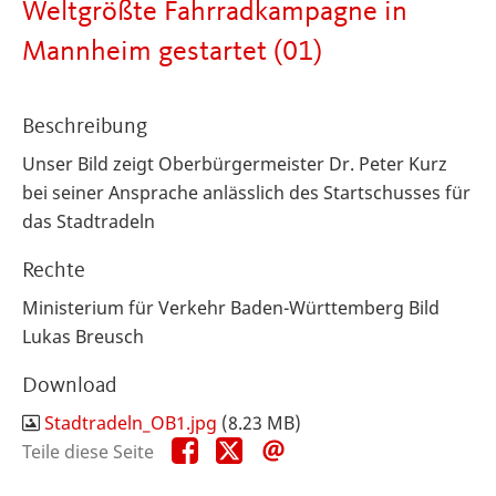
Weltgrößte Fahrradkampagne in
Mannheim gestartet (01)
Beschreibung
Unser Bild zeigt Oberbürgermeister Dr. Peter Kurz
bei seiner Ansprache anlässlich des Startschusses für
das Stadtradeln
Rechte
Ministerium für Verkehr Baden-Württemberg Bild
Lukas Breusch
Download
Stadtradeln_OB1.jpg
(8.23 MB)
Teile
Teile
Teile
Teile diese Seite
diese
diese
diese
Seite
Seite
Seite