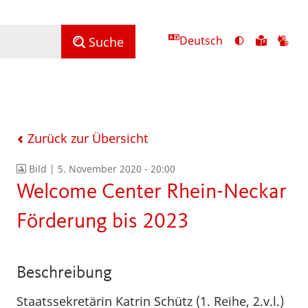
Deutsch
Ansicht
Zu
Zu
Suche
mit
den
de
hohem
Inhalte
Inh
Kontrast
in
in
umschalten
leichter
Geb
Sprach
Zurück zur Übersicht
Bild |
5. November 2020 - 20:00
Welcome Center Rhein-Neckar
Förderung bis 2023
Beschreibung
Staatssekretärin Katrin Schütz (1. Reihe, 2.v.l.)