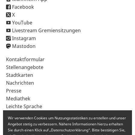
Facebook
X
YouTube
Livestream Gremiensitzungen
Instagram
Mastodon
Sekundärnavigation
Kontaktformular
im
Stellenangebote
Fußbereich
Stadtkarten
Nachrichten
Presse
Mediathek
Leichte Sprache
Gebärdensprache
Wir verwenden Cookies um Nutzungsstatistiken zu erstellen und unser
Angebot stetig zu verbessern. Nähere Informationen hierzu erhalten
Sie durch einen Klick auf „Datenschutzerklärung“. Bitte bestätigen Sie,