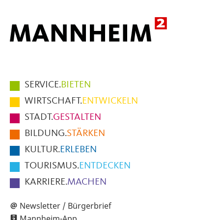
Hauptmenüpunkte
SERVICE.
BIETEN
im
WIRTSCHAFT.
ENTWICKELN
Fußbereich
STADT.
GESTALTEN
der
BILDUNG.
STÄRKEN
Seite
KULTUR.
ERLEBEN
TOURISMUS.
ENTDECKEN
KARRIERE.
MACHEN
Newsletter / Bürgerbrief
Mannheim-App