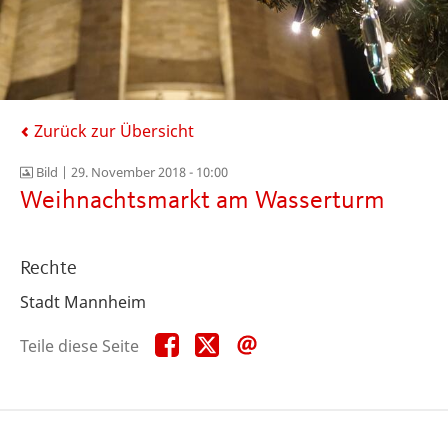
Zurück zur Übersicht
Bild |
29. November 2018 - 10:00
Weihnachtsmarkt am Wasserturm
Rechte
Stadt Mannheim
Teile
Teile
Teile
Teile diese Seite
diese
diese
diese
Seite
Seite
Seite
auf
auf
per
Facebook
X
E-
Mail