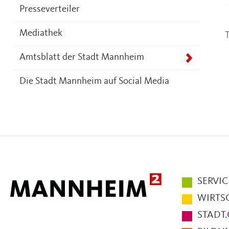
Presseverteiler
T
Mediathek
Amtsblatt der Stadt Mannheim
Die Stadt Mannheim auf Social Media
Hauptmen
SERVIC
im
WIRTS
Fußbereic
STADT.
der