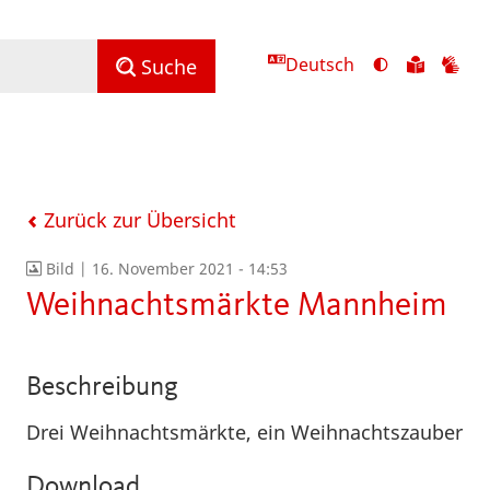
Deutsch
Ansicht
Zu
Zu
Suche
mit
den
de
hohem
Inhalte
Inh
Kontrast
in
in
umschalten
leichter
Geb
Sprach
Zurück zur Übersicht
Bild |
16. November 2021 - 14:53
Weihnachtsmärkte Mannheim
Beschreibung
Drei Weihnachtsmärkte, ein Weihnachtszauber
Download