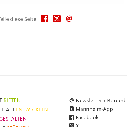
Teile
Teile
Teile
eile diese Seite
diese
diese
diese
Seite
Seite
Seite
auf
auf
per
Facebook
X
E-
Mail
üpunkte
Newsletter / Bürgerb
E.
BIETEN
Mannheim-App
CHAFT.
ENTWICKELN
h
Facebook
GESTALTEN
X