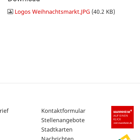
Logos Weihnachtsmarkt.JPG
(40.2 KB)
rief
Sekundärnavigation
Kontaktformular
im
Stellenangebote
Fußbereich
Stadtkarten
Nachrichten