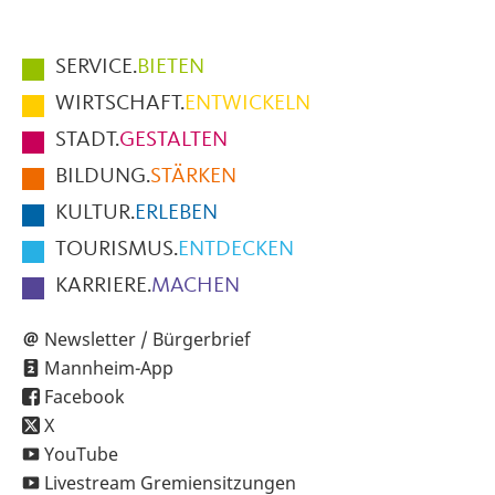
Hauptmenüpunkte
SERVICE.
BIETEN
im
WIRTSCHAFT.
ENTWICKELN
Fußbereich
STADT.
GESTALTEN
der
BILDUNG.
STÄRKEN
Seite
KULTUR.
ERLEBEN
TOURISMUS.
ENTDECKEN
KARRIERE.
MACHEN
Newsletter / Bürgerbrief
Mannheim-App
Facebook
X
YouTube
Livestream Gremiensitzungen