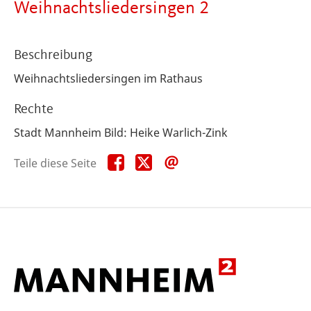
Weihnachtsliedersingen 2
Beschreibung
Weihnachtsliedersingen im Rathaus
Rechte
Stadt Mannheim Bild: Heike Warlich-Zink
Teile
Teile
Teile
Teile diese Seite
diese
diese
diese
Seite
Seite
Seite
auf
auf
per
Facebook
X
E-
Mail