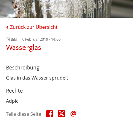
Zurück zur Übersicht
Bild |
7. Februar 2019 - 14:00
Wasserglas
Beschreibung
Glas in das Wasser sprudelt
Rechte
Adpic
Teile
Teile
Teile
Teile diese Seite
diese
diese
diese
Seite
Seite
Seite
auf
auf
per
Facebook
X
E-