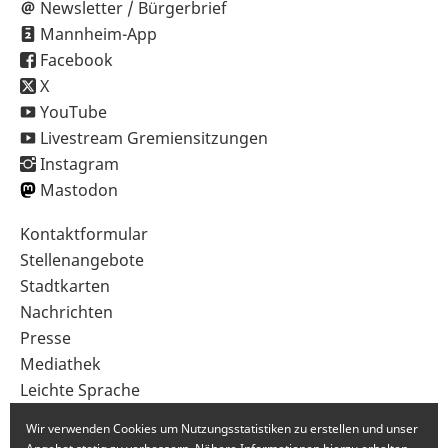
Newsletter / Bürgerbrief
Mannheim-App
Facebook
X
YouTube
Livestream Gremiensitzungen
Instagram
Mastodon
Sekundärnavigation
Kontaktformular
im
Stellenangebote
Fußbereich
Stadtkarten
Nachrichten
Presse
Mediathek
Leichte Sprache
Gebärdensprache
Wir verwenden Cookies um Nutzungsstatistiken zu erstellen und unser