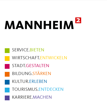
Mail
Hauptmenüpunkte
SERVICE.
BIETEN
im
WIRTSCHAFT.
ENTWICKELN
Fußbereich
STADT.
GESTALTEN
der
BILDUNG.
STÄRKEN
Seite
KULTUR.
ERLEBEN
TOURISMUS.
ENTDECKEN
KARRIERE.
MACHEN