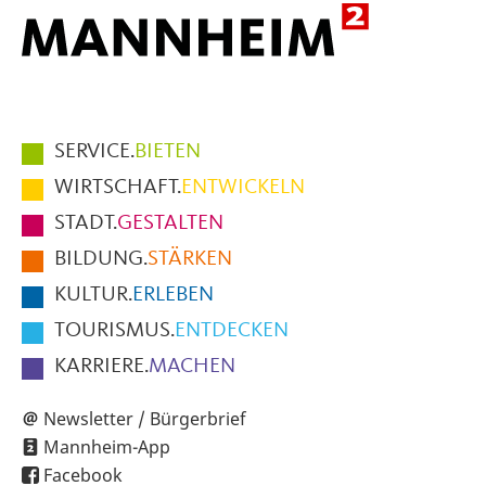
Hauptmenüpunkte
SERVICE.
BIETEN
im
WIRTSCHAFT.
ENTWICKELN
Fußbereich
STADT.
GESTALTEN
der
BILDUNG.
STÄRKEN
Seite
KULTUR.
ERLEBEN
TOURISMUS.
ENTDECKEN
KARRIERE.
MACHEN
Newsletter / Bürgerbrief
Mannheim-App
Facebook