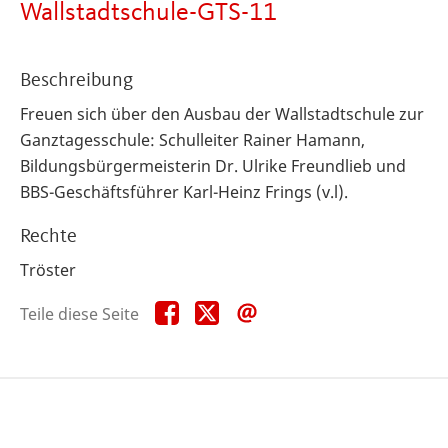
Wallstadtschule-GTS-11
Beschreibung
Freuen sich über den Ausbau der Wallstadtschule zur
Ganztagesschule: Schulleiter Rainer Hamann,
Bildungsbürgermeisterin Dr. Ulrike Freundlieb und
BBS-Geschäftsführer Karl-Heinz Frings (v.l).
Rechte
Tröster
Teile
Teile
Teile
Teile diese Seite
diese
diese
diese
Seite
Seite
Seite
auf
auf
per
Facebook
X
E-
Mail