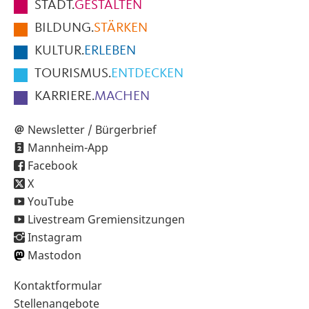
STADT.
GESTALTEN
der
BILDUNG.
STÄRKEN
Seite
KULTUR.
ERLEBEN
TOURISMUS.
ENTDECKEN
KARRIERE.
MACHEN
Newsletter / Bürgerbrief
Mannheim-App
Facebook
X
YouTube
Livestream Gremiensitzungen
Instagram
Mastodon
Sekundärnavigation
Kontaktformular
im
Stellenangebote