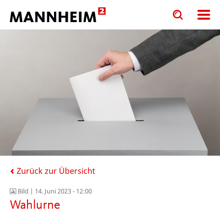
Toggle
Toggle
search
search
input
input
form
Zurück zur Übersicht
Bild |
14. Juni 2023 - 12:00
Wahlurne