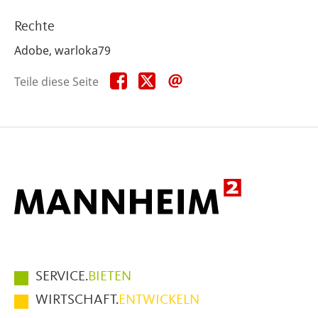
Rechte
Adobe, warloka79
Teile
Teile
Teile
Teile diese Seite
diese
diese
diese
Seite
Seite
Seite
auf
auf
per
Facebook
X
E-
Mail
Hauptmenüpunkte
SERVICE.
BIETEN
im
WIRTSCHAFT.
ENTWICKELN
Fußbereich