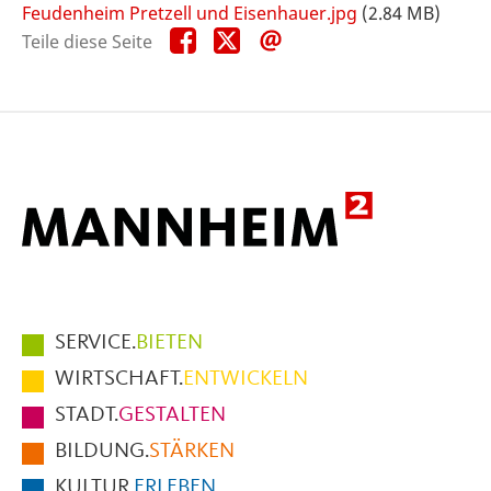
Feudenheim Pretzell und Eisenhauer.jpg
(2.84 MB)
Teile
Teile
Teile
Teile diese Seite
diese
diese
diese
Seite
Seite
Seite
auf
auf
per
Facebook
X
E-
Mail
Hauptmenüpunkte
SERVICE.
BIETEN
im
WIRTSCHAFT.
ENTWICKELN
Fußbereich
STADT.
GESTALTEN
der
BILDUNG.
STÄRKEN
Seite
KULTUR.
ERLEBEN