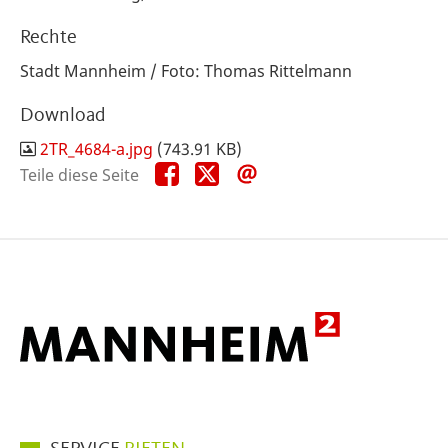
Rechte
Stadt Mannheim / Foto: Thomas Rittelmann
Download
2TR_4684-a.jpg
(743.91 KB)
Teile
Teile
Teile
Teile diese Seite
diese
diese
diese
Seite
Seite
Seite
auf
auf
per
Facebook
X
E-
Mail
Hauptmenüpunkte