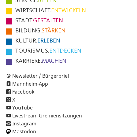
SERVICE.
BIETEN
im
WIRTSCHAFT.
ENTWICKELN
Fußbereich
STADT.
GESTALTEN
der
BILDUNG.
STÄRKEN
Seite
KULTUR.
ERLEBEN
TOURISMUS.
ENTDECKEN
KARRIERE.
MACHEN
Newsletter / Bürgerbrief
Mannheim-App
Facebook
X
YouTube
Livestream Gremiensitzungen
Instagram
Mastodon