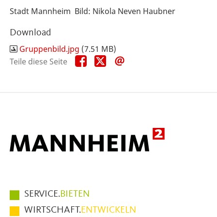
Stadt Mannheim Bild: Nikola Neven Haubner
Download
Gruppenbild.jpg
(7.51 MB)
Teile
Teile
Teile
Teile diese Seite
diese
diese
diese
Seite
Seite
Seite
auf
auf
per
Facebook
X
E-
Mail
Hauptmenüpunkte
SERVICE.
BIETEN
im
WIRTSCHAFT.
ENTWICKELN