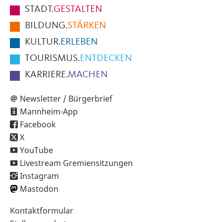
Fußbereich
STADT.
GESTALTEN
der
BILDUNG.
STÄRKEN
Seite
KULTUR.
ERLEBEN
TOURISMUS.
ENTDECKEN
KARRIERE.
MACHEN
Newsletter / Bürgerbrief
Mannheim-App
Facebook
X
YouTube
Livestream Gremiensitzungen
Instagram
Mastodon
Sekundärnavigation
Kontaktformular