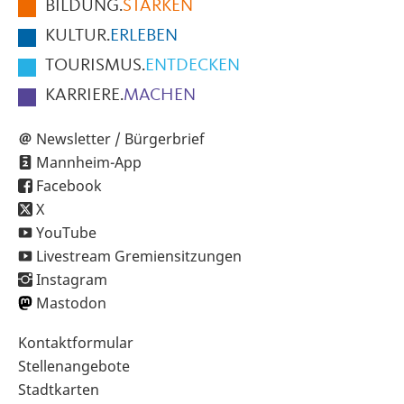
BILDUNG.
STÄRKEN
Seite
KULTUR.
ERLEBEN
TOURISMUS.
ENTDECKEN
KARRIERE.
MACHEN
Newsletter / Bürgerbrief
Mannheim-App
Facebook
X
YouTube
Livestream Gremiensitzungen
Instagram
Mastodon
Sekundärnavigation
Kontaktformular
im
Stellenangebote
Fußbereich
Stadtkarten