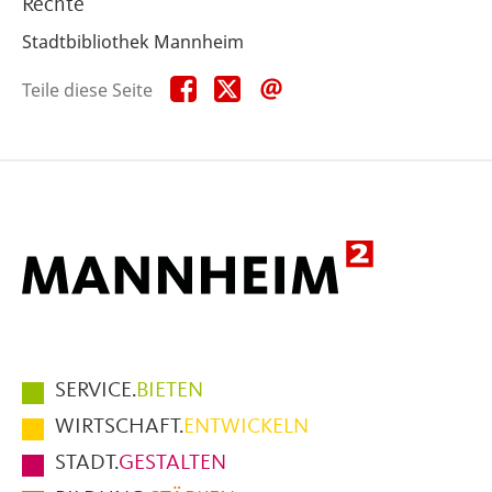
Rechte
Stadtbibliothek Mannheim
Teile
Teile
Teile
Teile diese Seite
diese
diese
diese
Seite
Seite
Seite
auf
auf
per
Facebook
X
E-
Mail
Hauptmenüpunkte
SERVICE.
BIETEN
im
WIRTSCHAFT.
ENTWICKELN
Fußbereich
STADT.
GESTALTEN
der