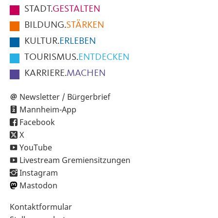
Fußbereich
STADT.
GESTALTEN
der
BILDUNG.
STÄRKEN
Seite
KULTUR.
ERLEBEN
TOURISMUS.
ENTDECKEN
KARRIERE.
MACHEN
Newsletter / Bürgerbrief
Mannheim-App
Facebook
X
YouTube
Livestream Gremiensitzungen
Instagram
Mastodon
Sekundärnavigation
Kontaktformular