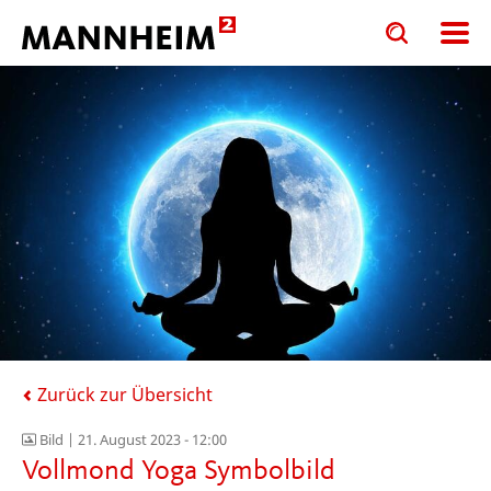
Toggle
Toggle
search
search
input
input
form
Zurück zur Übersicht
Bild |
21. August 2023 - 12:00
Vollmond Yoga Symbolbild