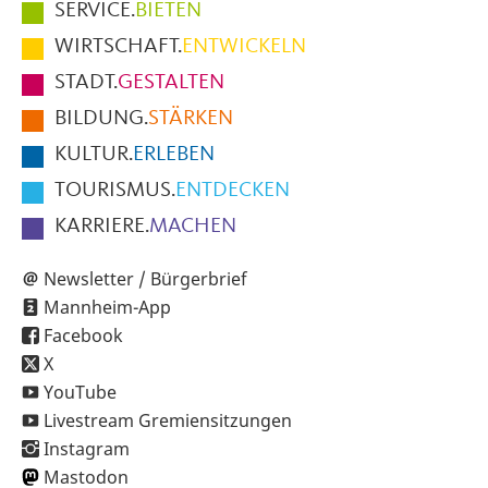
Hauptmenüpunkte
SERVICE.
BIETEN
im
WIRTSCHAFT.
ENTWICKELN
Fußbereich
STADT.
GESTALTEN
der
BILDUNG.
STÄRKEN
Seite
KULTUR.
ERLEBEN
TOURISMUS.
ENTDECKEN
KARRIERE.
MACHEN
Newsletter / Bürgerbrief
Mannheim-App
Facebook
X
YouTube
Livestream Gremiensitzungen
Instagram
Mastodon