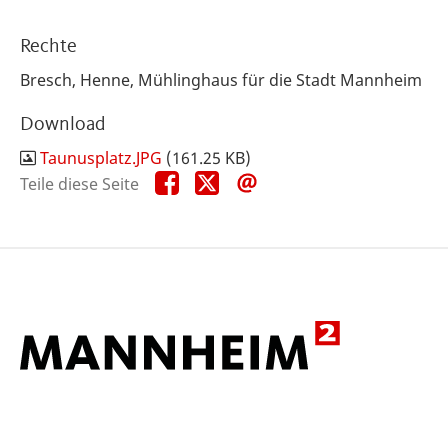
Rechte
Bresch, Henne, Mühlinghaus für die Stadt Mannheim
Download
Taunusplatz.JPG
(161.25 KB)
Teile
Teile
Teile
Teile diese Seite
diese
diese
diese
Seite
Seite
Seite
auf
auf
per
Facebook
X
E-
Mail