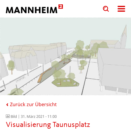
Toggle
Toggle
search
search
input
input
form
Zurück zur Übersicht
Bild |
31. März 2021 - 11:00
Visualisierung Taunusplatz