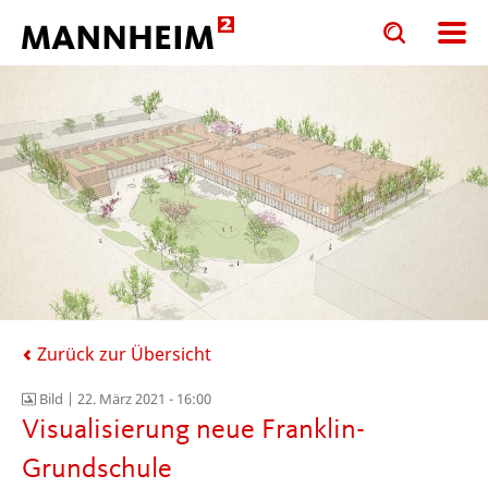
Toggle
Toggle
search
search
input
input
form
Zurück zur Übersicht
Bild |
22. März 2021 - 16:00
Visualisierung neue Franklin-
Grundschule