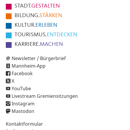
Fußbereich
STADT.
GESTALTEN
der
BILDUNG.
STÄRKEN
Seite
KULTUR.
ERLEBEN
TOURISMUS.
ENTDECKEN
KARRIERE.
MACHEN
Newsletter / Bürgerbrief
Mannheim-App
Facebook
X
YouTube
Livestream Gremiensitzungen
Instagram
Mastodon
Sekundärnavigation
Kontaktformular