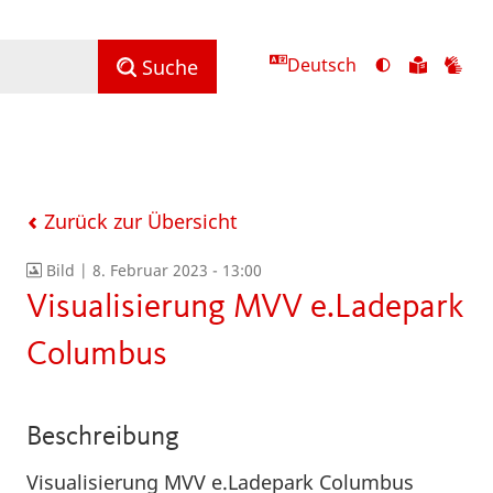
Deutsch
Ansicht
Zu
Zu
Suche
mit
den
de
hohem
Inhalte
Inh
Kontrast
in
in
umschalten
leichter
Geb
Sprach
Zurück zur Übersicht
Bild |
8. Februar 2023 - 13:00
Visualisierung MVV e.Ladepark
Columbus
Beschreibung
Visualisierung MVV e.Ladepark Columbus