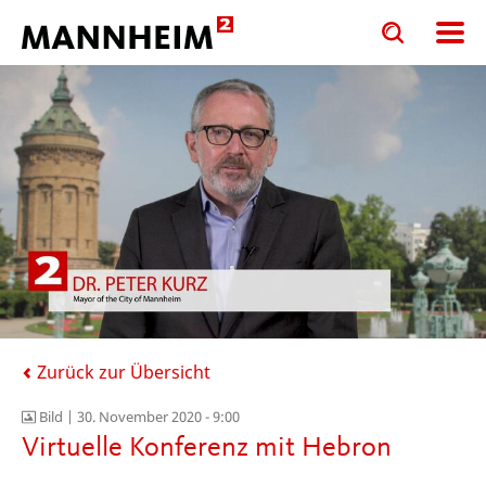
Toggle
Toggle
search
search
input
input
form
Zurück zur Übersicht
Bild |
30. November 2020 - 9:00
Virtuelle Konferenz mit Hebron