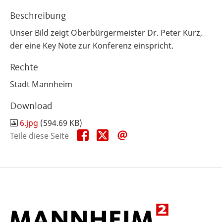
Beschreibung
Unser Bild zeigt Oberbürgermeister Dr. Peter Kurz,
der eine Key Note zur Konferenz einspricht.
Rechte
Stadt Mannheim
Download
6.jpg
(594.69 KB)
Teile
Teile
Teile
Teile diese Seite
diese
diese
diese
Seite
Seite
Seite
auf
auf
per
Facebook
X
E-
Mail