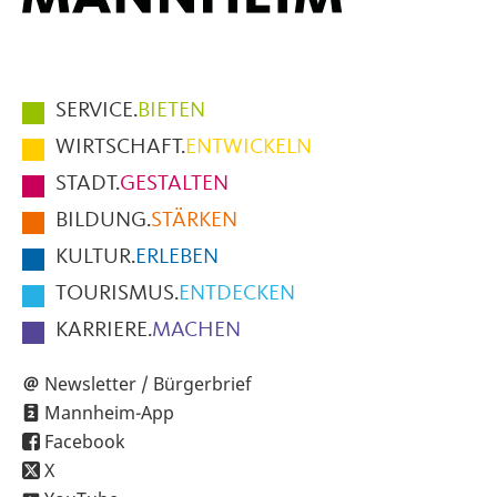
Hauptmenüpunkte
SERVICE.
BIETEN
im
WIRTSCHAFT.
ENTWICKELN
Fußbereich
STADT.
GESTALTEN
der
BILDUNG.
STÄRKEN
Seite
KULTUR.
ERLEBEN
TOURISMUS.
ENTDECKEN
KARRIERE.
MACHEN
Newsletter / Bürgerbrief
Mannheim-App
Facebook
X