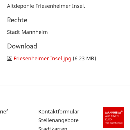
Altdeponie Friesenheimer Insel.
Rechte
Stadt Mannheim
Download
Friesenheimer Insel.jpg
(6.23 MB)
rief
Sekundärnavigation
Kontaktformular
im
Stellenangebote
Fußbereich
Stadtkarten