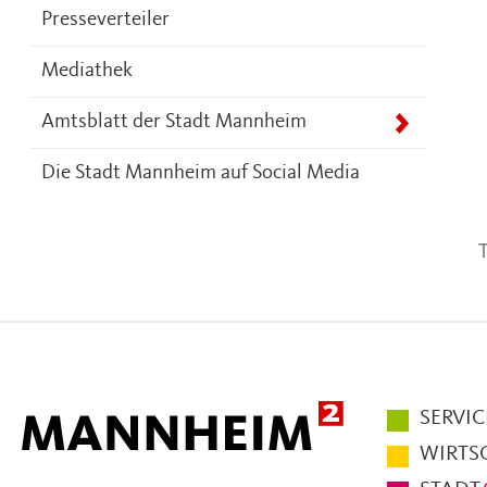
Presseverteiler
Mediathek
Amtsblatt der Stadt Mannheim
Die Stadt Mannheim auf Social Media
T
Hauptmen
SERVIC
im
WIRTS
Fußbereic