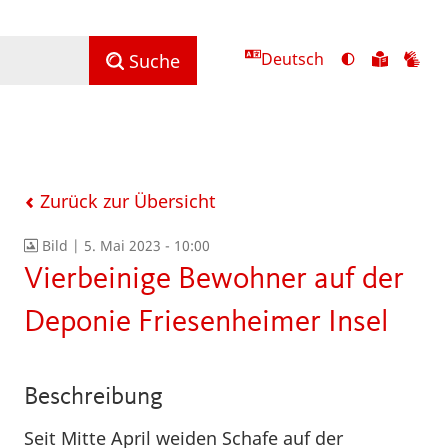
Deutsch
Ansicht
Zu
Zu
Suche
mit
den
de
hohem
Inhalte
Inh
Kontrast
in
in
umschalten
leichter
Geb
Sprach
Zurück zur Übersicht
Bild |
5. Mai 2023 - 10:00
Vierbeinige Bewohner auf der
Deponie Friesenheimer Insel
Beschreibung
Seit Mitte April weiden Schafe auf der