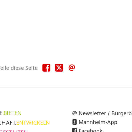
Teile
Teile
Teile
eile diese Seite
diese
diese
diese
Seite
Seite
Seite
auf
auf
per
Facebook
X
E-
Mail
üpunkte
Newsletter / Bürgerb
E.
BIETEN
Mannheim-App
CHAFT.
ENTWICKELN
h
Facebook