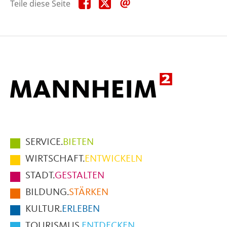
Teile
Teile
Teile
Teile diese Seite
diese
diese
diese
Seite
Seite
Seite
auf
auf
per
Facebook
X
E-
Mail
Hauptmenüpunkte
SERVICE.
BIETEN
im
WIRTSCHAFT.
ENTWICKELN
Fußbereich
STADT.
GESTALTEN
der
BILDUNG.
STÄRKEN
Seite
KULTUR.
ERLEBEN
TOURISMUS.
ENTDECKEN