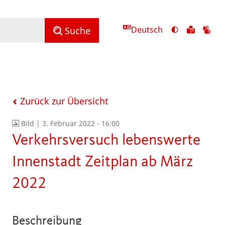
Deutsch
Ansicht
Zu
Zu
Suche
mit
den
de
hohem
Inhalte
Inh
Kontrast
in
in
umschalten
leichter
Geb
Sprach
Zurück zur Übersicht
Bild |
3. Februar 2022 - 16:00
Verkehrsversuch lebenswerte
Innenstadt Zeitplan ab März
2022
Beschreibung