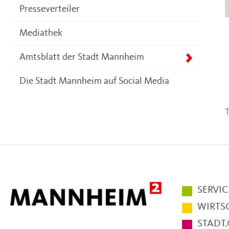
Presseverteiler
Mediathek
Amtsblatt der Stadt Mannheim
Die Stadt Mannheim auf Social Media
T
Hauptmen
SERVIC
im
WIRTS
Fußbereic
STADT.