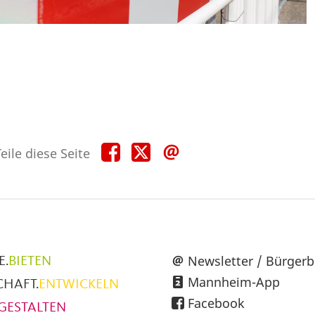
Teile
Teile
Teile
eile diese Seite
diese
diese
diese
Seite
Seite
Seite
auf
auf
per
Facebook
X
E-
Mail
üpunkte
Newsletter / Bürgerb
E.
BIETEN
Mannheim-App
CHAFT.
ENTWICKELN
h
Facebook
GESTALTEN