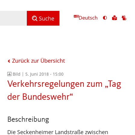
Deutsch
Ansicht
Zu
Zu
Suche
mit
den
de
hohem
Inhalte
Inh
Kontrast
in
in
umschalten
leichter
Geb
Sprach
Zurück zur Übersicht
Bild |
5. Juni 2018 - 15:00
Verkehrsregelungen zum „Tag
der Bundeswehr“
Beschreibung
Die Seckenheimer Landstraße zwischen