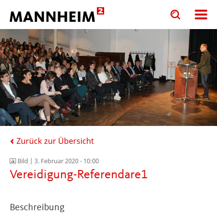
Toggle
Toggle
search
search
input
input
form
Zurück zur Übersicht
Bild |
3. Februar 2020 - 10:00
Vereidigung-Referendare1
Beschreibung