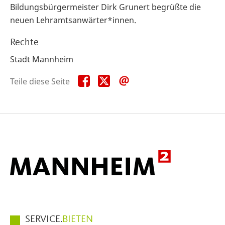
Bildungsbürgermeister Dirk Grunert begrüßte die
neuen Lehramtsanwärter*innen.
Rechte
Stadt Mannheim
Teile
Teile
Teile
Teile diese Seite
diese
diese
diese
Seite
Seite
Seite
auf
auf
per
Facebook
X
E-
Mail
Hauptmenüpunkte
SERVICE.
BIETEN