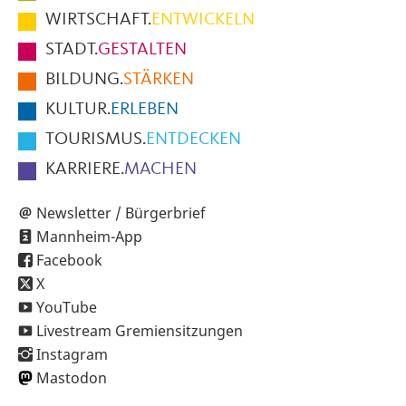
im
WIRTSCHAFT.
ENTWICKELN
Fußbereich
STADT.
GESTALTEN
der
BILDUNG.
STÄRKEN
Seite
KULTUR.
ERLEBEN
TOURISMUS.
ENTDECKEN
KARRIERE.
MACHEN
Newsletter / Bürgerbrief
Mannheim-App
Facebook
X
YouTube
Livestream Gremiensitzungen
Instagram
Mastodon