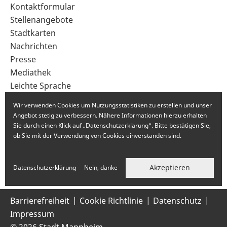
Sekundärnavigation
Kontaktformular
im
Stellenangebote
Fußbereich
Stadtkarten
Nachrichten
Presse
Mediathek
Leichte Sprache
Gebärdensprache
Wir verwenden Cookies um Nutzungsstatistiken zu erstellen und unser
Angebot stetig zu verbessern. Nähere Informationen hierzu erhalten
Sie durch einen Klick auf „Datenschutzerklärung“. Bitte bestätigen Sie,
ob Sie mit der Verwendung von Cookies einverstanden sind.
Akzeptieren
Datenschutzerklärung
Nein, danke
Barrierefreiheit
Cookie Richtlinie
Datenschutz
Impressum
© 2026 Stadt Mannheim