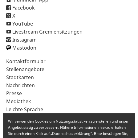
Facebook
X
YouTube
Livestream Gremiensitzungen
Instagram
Mastodon
Sekundärnavigation
Kontaktformular
im
Stellenangebote
Fußbereich
Stadtkarten
Nachrichten
Presse
Mediathek
Leichte Sprache
Gebärdensprache
Wir verwenden Cookies um Nutzungsstatistiken zu erstellen und unser
Angebot stetig zu verbessern. Nähere Informationen hierzu erhalten
Sie durch einen Klick auf „Datenschutzerklärung“. Bitte bestätigen Sie,