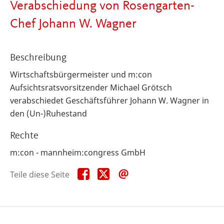
Verabschiedung von Rosengarten-
Chef Johann W. Wagner
Beschreibung
Wirtschaftsbürgermeister und m:con
Aufsichtsratsvorsitzender Michael Grötsch
verabschiedet Geschäftsführer Johann W. Wagner in
den (Un-)Ruhestand
Rechte
m:con - mannheim:congress GmbH
Teile
Teile
Teile
Teile diese Seite
diese
diese
diese
Seite
Seite
Seite
auf
auf
per
Facebook
X
E-
Mail