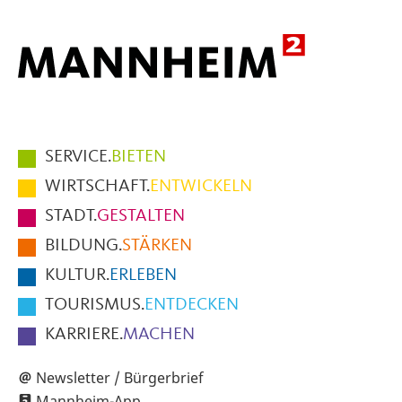
Hauptmenüpunkte
SERVICE.
BIETEN
im
WIRTSCHAFT.
ENTWICKELN
Fußbereich
STADT.
GESTALTEN
der
BILDUNG.
STÄRKEN
Seite
KULTUR.
ERLEBEN
TOURISMUS.
ENTDECKEN
KARRIERE.
MACHEN
Newsletter / Bürgerbrief
Mannheim-App