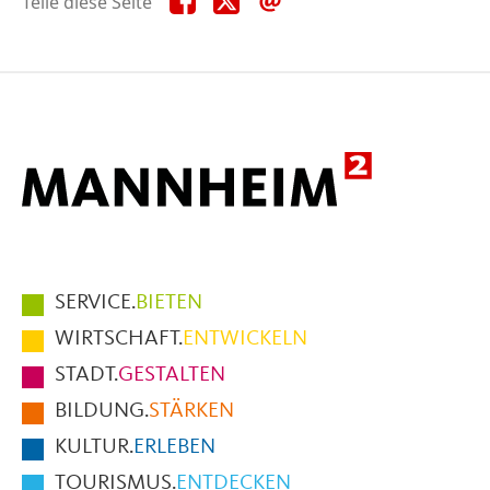
Teile diese Seite
diese
diese
diese
Seite
Seite
Seite
auf
auf
per
Facebook
X
E-
Mail
Hauptmenüpunkte
SERVICE.
BIETEN
im
WIRTSCHAFT.
ENTWICKELN
Fußbereich
STADT.
GESTALTEN
der
BILDUNG.
STÄRKEN
Seite
KULTUR.
ERLEBEN
TOURISMUS.
ENTDECKEN