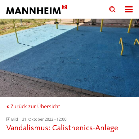
Toggle
Toggle
search
search
input
input
form
Zurück zur Übersicht
Bild |
31. Oktober 2022 - 12:00
Vandalismus: Calisthenics-Anlage