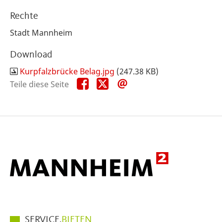
Rechte
Stadt Mannheim
Download
Kurpfalzbrücke Belag.jpg
(247.38 KB)
Teile
Teile
Teile
Teile diese Seite
diese
diese
diese
Seite
Seite
Seite
auf
auf
per
Facebook
X
E-
Mail
Hauptmenüpunkte
SERVICE.
BIETEN