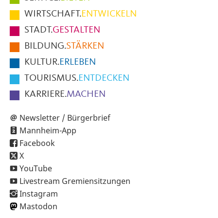
im
WIRTSCHAFT.
ENTWICKELN
Fußbereich
STADT.
GESTALTEN
der
BILDUNG.
STÄRKEN
Seite
KULTUR.
ERLEBEN
TOURISMUS.
ENTDECKEN
KARRIERE.
MACHEN
Newsletter / Bürgerbrief
Mannheim-App
Facebook
X
YouTube
Livestream Gremiensitzungen
Instagram
Mastodon